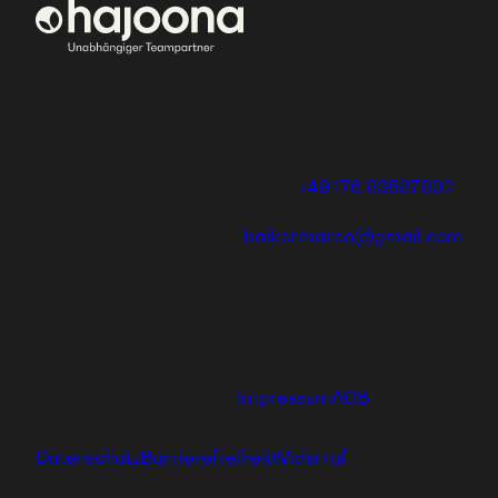
Worldconnector
Corporation
Bei hajoona kannst du
Marco Baiker
dein eigenes,
Altenbergstrase 6
erfolgreiches Geschäft
70180 Stuttgart
aufbauen und eine
einzigartige Ausbildung
Mobil:
+49 176 83587802
genießen oder dich und
E-Mail:
deine Familie mit tollen
baikermarco@gmail.com
Produkten versorgen.
Ⓒ 2026 hajoona GmbH
Impressum
AGB
Datenschutz
Barrierefreiheit
Widerruf