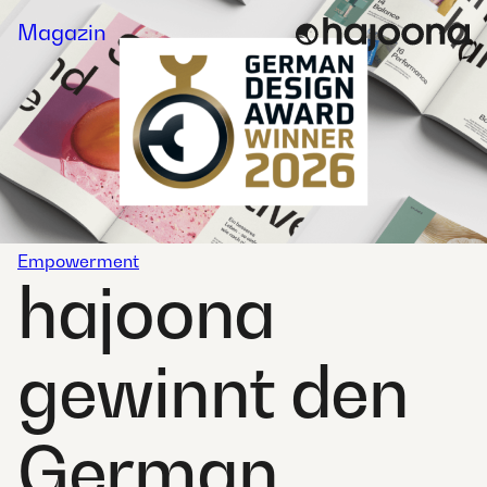
Skip
Magazin
to
content
Empowerment
hajoona
gewinnt den
German