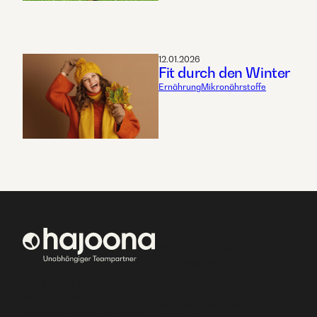
12.01.2026
Fit durch den Winter
Ernährung
Mikronährstoffe
Worldconnector
Corporation
Bei hajoona kannst du
Marco Baiker
dein eigenes,
Altenbergstrase 6
erfolgreiches Geschäft