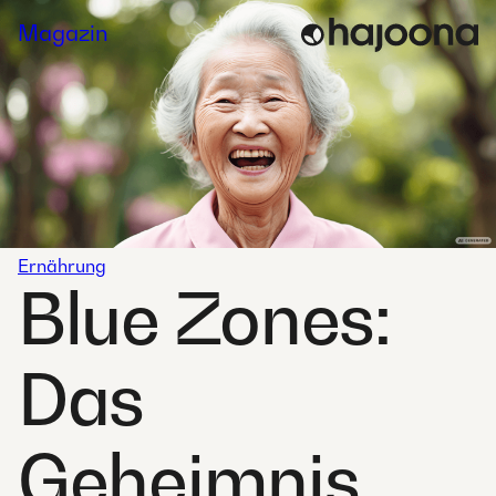
Skip
Magazin
to
content
Ernährung
Blue Zones:
Das
Geheimnis