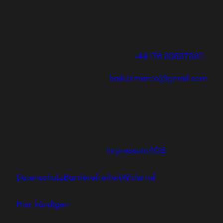
Bei hajoona kannst du
Marco Baiker
dein eigenes,
Altenbergstrase 6
erfolgreiches Geschäft
70180 Stuttgart
aufbauen und eine
einzigartige Ausbildung
Mobil:
+49 176 83587802
genießen oder dich und
E-Mail:
deine Familie mit tollen
baikermarco@gmail.com
Produkten versorgen.
Ⓒ 2026 hajoona GmbH
Impressum
AGB
Datenschutz
Barrierefreiheit
Widerruf
Hier kündigen