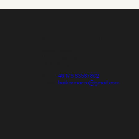
Worldconnector Corporation
Marco Baiker
Altenbergstrase 6
70180 Stuttgart
Mobil:
+49 176 83587802
E-Mail:
baikermarco@gmail.com