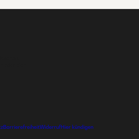
Geschäft
n oder dich
tz
Barrierefreiheit
Widerruf
Hier kündigen