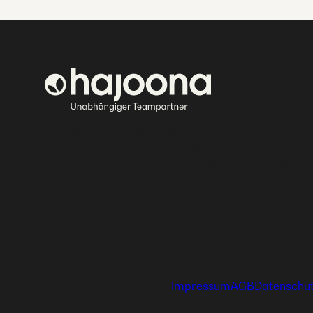
Bei hajoona kannst du dein eigenes, erfolgreiches 
aufbauen und eine einzigartige Ausbildung genieße
und deine Familie mit tollen Produkten versorgen.
Ⓒ 2026 hajoona GmbH
Impressum
AGB
Datenschu