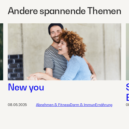
Andere spannende Themen
New you
08.05.2025
Abnehmen & Fitness
Darm & Immun
Ernährung
0