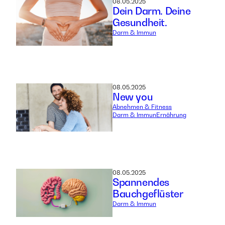
08.05.2025
Dein Darm. Deine
Gesundheit.
Darm & Immun
08.05.2025
New you
Abnehmen & Fitness
Darm & Immun
Ernährung
08.05.2025
Spannendes
Bauchgeflüster
Darm & Immun