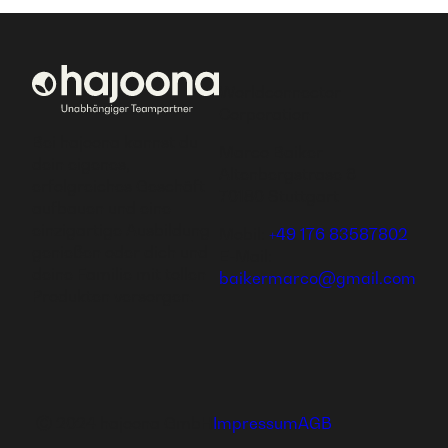
Worldconnector
Corporation
Bei hajoona kannst du
Marco Baiker
dein eigenes,
Altenbergstrase 6
erfolgreiches Geschäft
70180 Stuttgart
aufbauen und eine
einzigartige Ausbildung
Mobil:
+49 176 83587802
genießen oder dich und
E-Mail:
deine Familie mit tollen
baikermarco@gmail.com
Produkten versorgen.
Ⓒ 2024 hajoona GmbH
Impressum
AGB