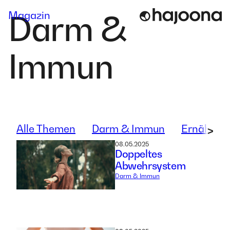
Skip
Magazin
Darm &
to
content
Immun
Alle Themen
Darm & Immun
Ernährun
>
08.05.2025
Doppeltes
Abwehrsystem
Darm & Immun