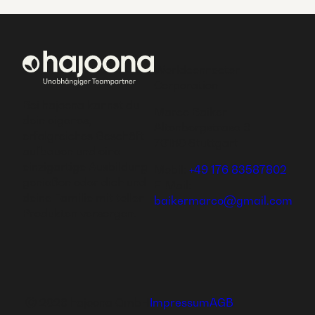
Worldconnector
Corporation
Bei hajoona kannst du
Marco Baiker
dein eigenes,
Altenbergstrase 6
erfolgreiches Geschäft
70180 Stuttgart
aufbauen und eine
einzigartige Ausbildung
Mobil:
+49 176 83587802
genießen oder dich und
E-Mail:
deine Familie mit tollen
baikermarco@gmail.com
Produkten versorgen.
Ⓒ 2026 hajoona GmbH
Impressum
AGB