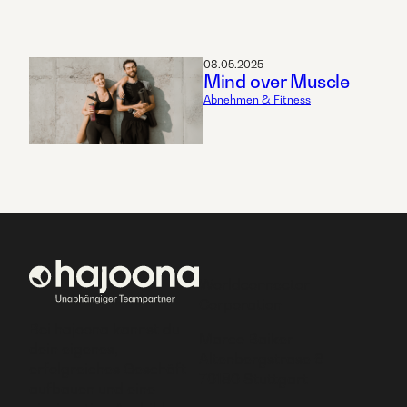
08.05.2025
Mind over Muscle
Abnehmen & Fitness
Worldconnector
Corporation
Bei hajoona kannst du
Marco Baiker
dein eigenes,
Altenbergstrase 6
erfolgreiches Geschäft
70180 Stuttgart
aufbauen und eine