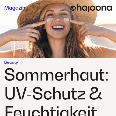
Skip
Magazin
to
content
Beauty
Sommerhaut:
UV-Schutz &
Feuchtigkeit