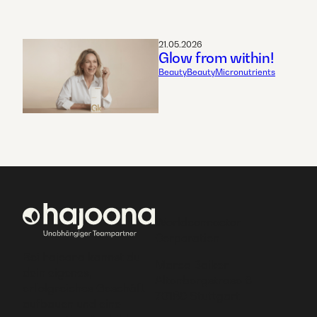
21.05.2026
Glow from within!
Beauty
Beauty
Micronutrients
Worldconnector
Corporation
Bei hajoona kannst du
Marco Baiker
dein eigenes,
Altenbergstrase 6
erfolgreiches Geschäft
70180 Stuttgart
aufbauen und eine