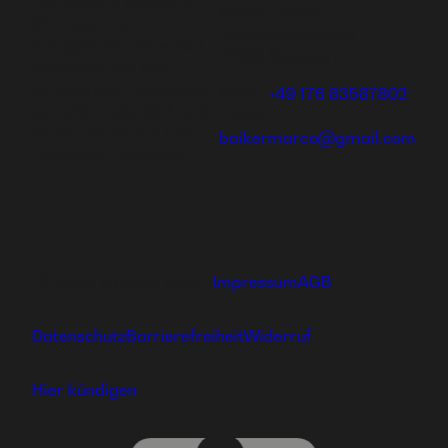
Bei hajoona kannst du
Marco Baiker
dein eigenes,
Altenbergstrase 6
erfolgreiches Geschäft
70180 Stuttgart
aufbauen und eine
einzigartige Ausbildung
Mobil:
+49 176 83587802
genießen oder dich und
E-Mail:
deine Familie mit tollen
baikermarco@gmail.com
Produkten versorgen.
Ⓒ 2024 hajoona GmbH
Impressum
AGB
Datenschutz
Barrierefreiheit
Widerruf
Hier kündigen