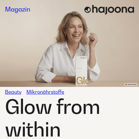
Skip
Magazin
to
content
Beauty
Mikronährstoffe
Glow from
within