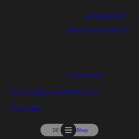
erfolgreiches Geschäft
70180 Stuttgart
aufbauen und eine
einzigartige Ausbildung
Mobil:
+49 176 83587802
genießen oder dich und
E-Mail:
deine Familie mit tollen
baikermarco@gmail.com
Produkten versorgen.
Ⓒ 2026 hajoona GmbH
Impressum
AGB
Datenschutz
Barrierefreiheit
Widerruf
Hier kündigen
DE
Shop