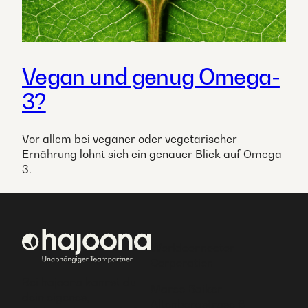
Vegan und genug Omega-
3?
Vor allem bei veganer oder vegetarischer
Ernährung lohnt sich ein genauer Blick auf Omega-
3.
Worldconnector
Corporation
Bei hajoona kannst du
Marco Baiker
dein eigenes,
Altenbergstrase 6