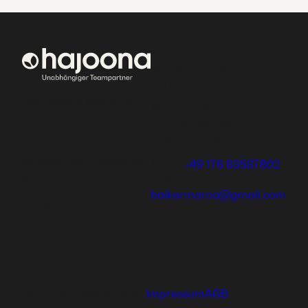
Worldconnector
Corporation
Bei hajoona kannst du
Marco Baiker
dein eigenes,
Altenbergstrase 6
erfolgreiches Geschäft
70180 Stuttgart
aufbauen und eine
einzigartige Ausbildung
Mobil:
+49 176 83587802
genießen oder dich und
E-Mail:
deine Familie mit tollen
baikermarco@gmail.com
Produkten versorgen.
Ⓒ 2026 hajoona GmbH
Impressum
AGB