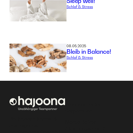
Sleep well!
Schlaf & Stress
08.05.2025
Bleib in Balance!
Schlaf & Stress
Worldconnector
Corporation
Bei hajoona kannst du
Marco Baiker
dein eigenes,
Altenbergstrase 6
erfolgreiches Geschäft