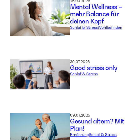
25.03.2026
Mental Wellness –
mehr Balance für
deinen Kopf
Schlaf & Stress
Wohlbefinden
30.07.2025
Good stress only
Schlaf & Stress
09.07.2025
Gesund altern? Mit
Plan!
Ernährung
Schlaf & Stress